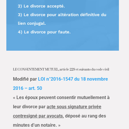
2) Le divorce accepté.
3) Le divorce pour altération définitive du
lien conjugal.
4) Le divorce pour faute.
LE CONSENTEMENT MUTUEL, article 229 et suivants du code civil
Modifié par
LOI n°2016-1547 du 18 novembre
2016 – art. 50
« Les époux peuvent consentir mutuellement à
leur divorce par
acte sous signature privée
contresigné par avocats
, déposé au rang des
minutes d’un notaire. »