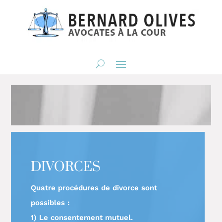
DIVORCES
Quatre procédures de divorce sont
possibles :
1) Le consentement mutuel.